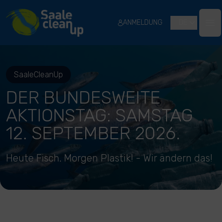
River Cleanup
ANMELDUNG
DE
Ope
SaaleCleanUp
DER BUNDESWEITE
AKTIONSTAG: SAMSTAG
12. SEPTEMBER 2026.
Heute Fisch. Morgen Plastik! - Wir ändern das!